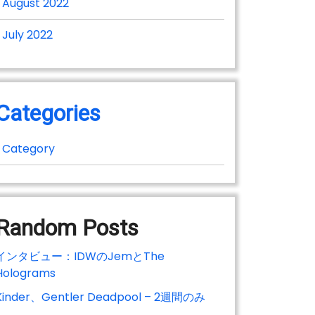
August 2022
July 2022
Categories
Category
Random Posts
インタビュー：IDWのJemとThe
Holograms
Kinder、Gentler Deadpool – 2週間のみ