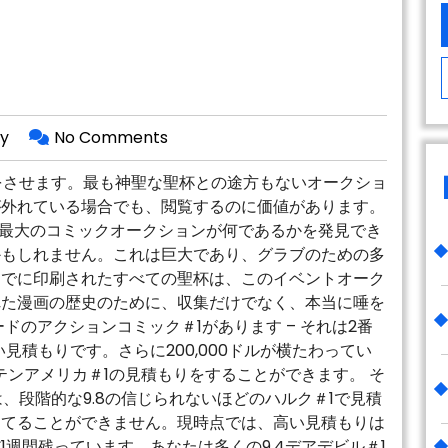
y
No Comments
をさせます。最も神聖な聖杯との途方もないオークショ
が外れている場合でも、閲覧するのに価値があります。
年間で最大のコミックオークションが何であるかを発見でき
かもしれません。これは巨大であり、グラブのための多
までに印刷されたすべての聖杯は、このイベントオーク
れた漫画の歴史のために、収集だけでなく、本当に唾を
ドのアクションコミック＃1があります – それは2番
高い見積もりです。さらに200,000ドルが横たわってい
テンアメリカ＃1の見積もりをすることができます。 そ
は、段階的な9.8の信じられないほどのハルク＃1で見積
当てることができません。現時点では、高い見積もりは
だ1週間残っています。あなたは多くの9.4デアデビル＃1