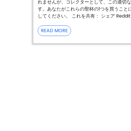
れませんが、コレクターとして、この適切
す。あなたがこれらの聖杯の1つを買うこと
してください。 これを共有： シェア Reddit ツイ
漫
READ MORE
画
の
歴
史
と
の
散
歩