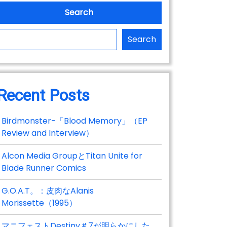
Search
Search
Recent Posts
Birdmonster-「Blood Memory」（EP
Review and Interview）
Alcon Media GroupとTitan Unite for
Blade Runner Comics
G.O.A.T。：皮肉なAlanis
Morissette（1995）
マニフェストDestiny＃7が明らかにした