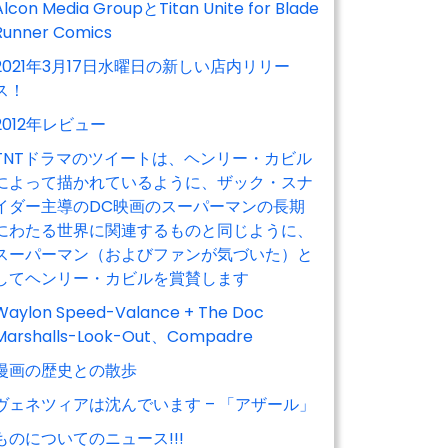
Alcon Media GroupとTitan Unite for Blade
Runner Comics
2021年3月17日水曜日の新しい店内リリー
ス！
2012年レビュー
TNTドラマのツイートは、ヘンリー・カビル
によって描かれているように、ザック・スナ
イダー主導のDC映画のスーパーマンの長期
にわたる世界に関連するものと同じように、
スーパーマン（およびファンが気づいた）と
してヘンリー・カビルを賞賛します
Waylon Speed-Valance + The Doc
Marshalls-Look-Out、Compadre
漫画の歴史との散歩
ヴェネツィアは沈んでいます – 「アザール」
ものについてのニュース!!!