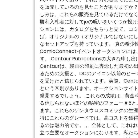
を販売しているのを見たことがありますか？こ
しみは、これらの販売を見ているだけでなく
勝利入札者に対してjeの呪いをいくつか投
ションには、カタログをちらっと見て、コミ
ば、オリジナルの（オリジナルではないにし
なセットアップを持っています。 真の希少性
ComicConnectイベントオークション
す。 Centaur Publicationsの大きな
Centaurは、漫画の印刷に専念した最初
るための支援と、DCのアイコン以前のヒー
を受けたと信じられています。実際、Centau
という区別があります。オークションサイ
発見するでしょう。 これらの成績は、黄金時
る信じられないほどの秘密のファニー＃5と、
ます。これらのケンタウロスコミックの生
特にこれらのグレードでは、高コストを獲
るのは魅力的です。 。 全体として、これ
立つ主要なオークションになります。私た