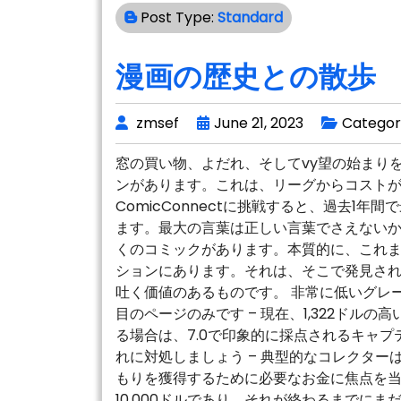
Post Type:
Standard
漫画の歴史との散歩
zmsef
June 21, 2023
Categor
窓の買い物、よだれ、そしてvy望の始まり
ンがあります。これは、リーグからコスト
ComicConnectに挑戦すると、過去1
ます。最大の言葉は正しい言葉でさえない
くのコミックがあります。本質的に、これ
ションにあります。それは、そこで発見さ
吐く価値のあるものです。 非常に低いグレー
目のページのみです – 現在、1,322ドルの
る場合は、7.0で印象的に採点されるキャプ
れに対処しましょう – 典型的なコレクター
もりを獲得するために必要なお金に焦点を
10,000ドルであり、それが終わるまでにま