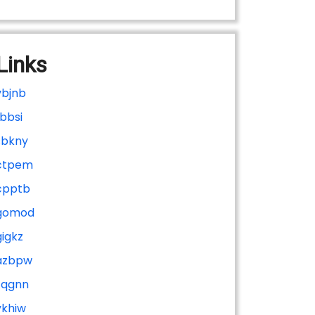
Links
vbjnb
fbbsi
sbkny
ctpem
cpptb
gomod
gigkz
azbpw
zqgnn
ykhiw