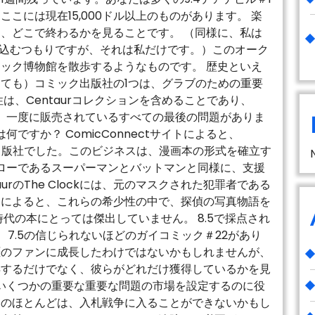
こには現在15,000ドル以上のものがあります。 楽
、どこで終わるかを見ることです。 （同様に、私は
げ込むつもりですが、それは私だけです。）このオーク
ック博物館を散歩するようなものです。 歴史といえ
ても）コミック出版社の1つは、グラブのための重要
は、Centaurコレクションを含めることであり、
には、一度に販売されているすべての最後の問題がありま
申し出は何ですか？ ComicConnectサイトによると、
の出版社でした。このビジネスは、漫画本の形式を確立す
ローであるスーパーマンとバットマンと同様に、支援
rのThe Clockには、元のマスクされた犯罪者である
トによると、これらの希少性の中で、探偵の写真物語を
代の本にとっては傑出していません。 8.5で採点され
7.5の信じられないほどのガイコミック＃22があり
涯のファンに成長したわけではないかもしれませんが、
得するだけでなく、彼らがどれだけ獲得しているかを見
はいくつかの重要な重要な問題の市場を設定するのに役
ちのほとんどは、入札戦争に入ることができないかもし