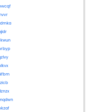
bwcqf
jnvvr
tdmka
jidr
xkwun
nrbyp
qzlvy
hlkvx
uifbm
tzicb
dznzx
mqdwn
pkzaf