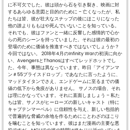
に不可欠でした。彼は頭から石を引き裂き、映画に対
するあらゆる意図と目的のために – 亡くなったが、私
たちは皆、彼が壮大なスナップの後にほこりになった
他の誰よりももはや死んでいないことを知っている。
それでも、彼はファンと一緒に反響した感情的で心か
らの死のシーンを持っていました。それは彼の最初の
登場のために価値を推進すべきではないでしょうか？
今回ではない。 2018年4月のInfinity Warの初演に向か
い、AvengersとThanosはすべてレッドホットでし
た。今年、事態は異なっています。昨日「アイアンマ
ン＃55プライスドロップ」であなたに言ったように、
マッドタイタンでさえ、エンドゲームに至るまでの価
値の低下から免疫がありません。 サノスの場合、それ
は理にかなっています。それに直面しましょう – 私た
ちは皆、サノスがヒーローズの新しいキャスト（特に
キャプテンマーベル）に信頼性を与え、新しい包括的
で普遍的な脅威の余地を作るためにことわざのほこり
を噛むことを知っています。彼はまだ漫画の主要な悪