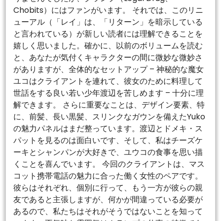
Chobits）にはファンがいます。 それでは、このリニ
ューアル（「レイ」は、「リターン」を暗示している
と言われている）が新しい読者には理解できることを
嬉しく思いました。確かに、以前のボリュームを読む
と、あなたが気付くキャラクターの間に微妙な微妙さ
がありますが、全体的なセットアップ – 神秘的な魔女
ユコはクライアントを連れて、彼女のために料理して
世話をする良い若い少年渡辺を苦しめます – 十分に理
解できます。 さらに重要なことは、デザイン要素、特
に、前髪、長い黒髪、スリンクなガウンを備えたYuko
の魅力パネルはまだ整っています。渡辺とドメキ・ス
パットを見るのは面白いです、そして、私はチーズケ
ーキとシャンパンが大好きで、ユウコの食事を思い描
くことを喜んでいます。 今回のクライアントは、マス
コット携帯電話の魅力に合った働く女性のペアです。
彼らはそれぞれ、個別に行って、もう一方が彼らの親
友であると主張しますが、何かが間違っている必要が
あるので、私たちはそれがそうではないことを知って