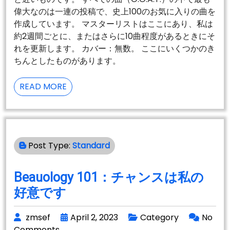
偉大なのは一連の投稿で、史上100のお気に入りの曲を
作成しています。 マスターリストはここにあり、私は
約2週間ごとに、またはさらに10曲程度があるときにそ
れを更新します。 カバー：無数。 ここにいくつかのき
ちんとしたものがあります。
G.O.A.T.：
READ MORE
SEVEN
NATION
ARMY
BY
Post Type:
Standard
WHITE
STRIPES（2003）
Beauology 101：チャンスは私の
好意です
zmsef
April 2, 2023
Category
No
Comments