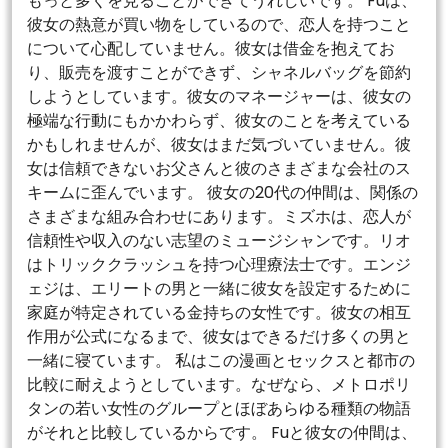
もっと多くを見ることができてうれしいです。 Fuは、
彼女の熱意が買い物をしているので、恋人を持つこと
について心配していません。彼女は借金を抱えてお
り、販売を渡すことができず、シャネルバッグを節約
しようとしています。彼女のマネージャーは、彼女の
極端な行動にもかかわらず、彼女のことを考えている
かもしれませんが、彼女はまだ気づいていません。彼
女は信頼できないお父さんと彼のさまざまな会社のス
キームに歪んでいます。 彼女の20代の仲間は、関係の
さまざまな組み合わせにあります。ミズホは、恋人が
信頼性や収入のない志望のミュージシャンです。リオ
はトリッククラッシュを持つ心理療法士です。エンジ
ェジは、エリートの男と一緒に彼女を設定するために
家庭が特定されている金持ちの女性です。彼女の相互
作用が公式になるまで、彼女はできるだけ多くの男と
一緒に寝ています。 私はこの漫画とセックスと都市の
比較に耐えようとしています。なぜなら、メトロポリ
タンの若い女性のグループとほぼあらゆる種類の物語
がそれと比較しているからです。 Fuと彼女の仲間は、