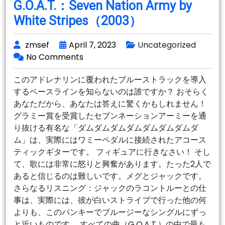
ュ
G.O.A.T.：Seven Nation Army by
ー
White Stripes（2003）
ム
1
zmsef
April 7, 2023
Uncategorized
No Comments
このアドレナリンに覆われたブルーストラックを導入
するベースラインを知らないのは誰ですか？ おそらく
あなただから、あなたは答えに驚くかもしれません！
グラミー賞を受賞したセブンネーションアーミーを通
り抜ける有名な「ダムダムダムダムダムダムダムダ
ム」は、実際にはワミーペダルに接続されたアコース
ティックギターです。 フィギュアに行きなさい！ そし
て、歌には非常に怒りと興奮があります。たった2人で
あると信じるのは難しいです。メグとジャックです。
さらなるリスニング：ジャックのラコントルーとの仕
事は、実際には、彼が白いストライプで行った他の何
よりも、このパンキーでブルージーなシングルにずっ
と近いものです。 すべての曲（G.O.A.T.）の中で最も