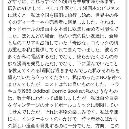
かすぐに、これらすべての漫画を手放す時が来ます。
広告のVPとして、そして作家として漫画本のビジネス
に就くと、私は全国を慣例に旅行し始め、世界中の多
くのディーラーや小売業者に満足しました。それは、
オッドボールの漫画本を本当に収集し始める可能性で
した。ほとんどの場合、私の小売の良い友達は、倉庫
と店のエリアを占領していた「奇妙な」コミックの積
み重ねを私に提供してくれて喜んでいました。彼らの
多くが私に電話するだけでなく、彼らがたくさんの奇
妙な漫画を発見しただけでなく、下に望んでいたこと
を教えてくれる1週間は過ぎませんでした私がそれらを
望んでいたら立ってください。私はめったにNOを述べ
ませんでしたが、コストは常に良いものでした。 ドラ
キュラ1966 Oddball Comic Booksの私のようなもの
は、数十年にわたって成長しましたが、私は自分自身
をヴィンテージのオッドボールコミックに制限してい
ませんでしたが、それは本物の楽しみです。私は幸運
にも、インターネットのおかげで、時々奇妙なばかり
の新しい漫画を発見するのに十分でした。方向。 この