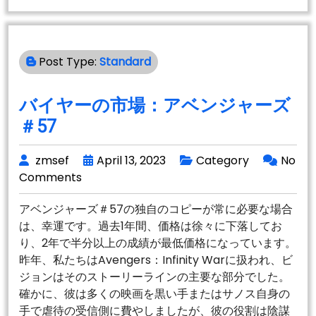
生
日
お
Post Type:
Standard
め
で
と
バイヤーの市場：アベンジャーズ
う
＃57
シ
ル
zmsef
April 13, 2023
Category
No
ベ
Comments
ス
タ
アベンジャーズ＃57の独自のコピーが常に必要な場合
ー
は、幸運です。過去1年間、価格は徐々に下落してお
ス
り、2年で半分以上の成績が最低価格になっています。
タ
昨年、私たちはAvengers：Infinity Warに扱われ、ビ
ロ
ジョンはそのストーリーラインの主要な部分でした。
ー
確かに、彼は多くの映画を黒い手またはサノス自身の
ン
手で虐待の受信側に費やしましたが、彼の役割は陰謀