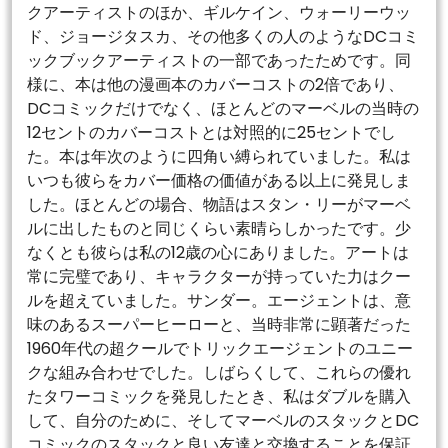
クアーティストのほか、ギルケイン、ウォーリーウッ
ド、ジョージタスカ、その他多くの人のようなDCコミ
ックブックアーティストの一部であったためです。同
様に、本は他の漫画本のカバーコストの2倍であり、
DCコミックだけでなく、ほとんどのマーベルの当時の
12セントのカバーコストとは対照的に25セントでし
た。本は年次のように四角い縛られていました。私は
いつも彼らをカバー価格の価値がある以上に発見しま
した。ほとんどの場合、物語はスタン・リーがマーベ
ルに出したものと同じくらい素晴らしかったです。少
なくとも彼らは私の12歳の心にありました。アートは
常に完璧であり、キャラクターが持っていた力はクー
ルを超えていました。サンダー。エージェントは、意
味のあるスーパーヒーローと、当時非常に顕著だった
1960年代の超クールでトリックエージェントのユニー
クな組み合わせでした。しばらくして、これらの優れ
たタワーコミックを発見したとき、私はダブルを購入
して、自分のために、そしてマーベルのスタックとDC
コミックのスタックと良い友達と交換することを保証