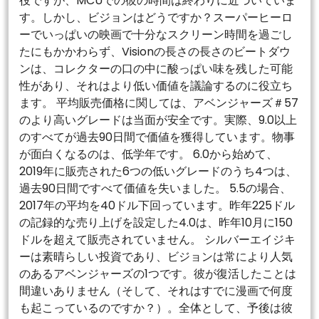
役ですが、MCUでの彼の時間は終わりに近づいていま
す。しかし、ビジョンはどうですか？スーパーヒーロ
ーでいっぱいの映画で十分なスクリーン時間を過ごし
たにもかかわらず、Visionの長さの長さのビートダウ
ンは、コレクターの口の中に酸っぱい味を残した可能
性があり、それはより低い価値を議論するのに役立ち
ます。 平均販売価格に関しては、アベンジャーズ＃57
のより高いグレードは当面が安全です。実際、9.0以上
のすべてが過去90日間で価値を獲得しています。物事
が面白くなるのは、低学年です。 6.0から始めて、
2019年に販売された6つの低いグレードのうち4つは、
過去90日間ですべて価値を失いました。 5.5の場合、
2017年の平均を40ドル下回っています。昨年225ドル
の記録的な売り上げを設定した4.0は、昨年10月に150
ドルを超えて販売されていません。 シルバーエイジキ
ーは素晴らしい投資であり、ビジョンは常により人気
のあるアベンジャーズの1つです。彼が復活したことは
間違いありません（そして、それはすでに漫画で何度
も起こっているのですか？）。全体として、予後は彼