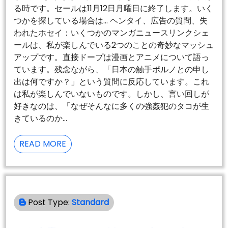
る時です。セールは11月12日月曜日に終了します。いく
つかを探している場合は… ヘンタイ、広告の質問、失
われたホセイ：いくつかのマンガニュースリンクシェ
ールは、私が楽しんでいる2つのことの奇妙なマッシュ
アップです。直接ドープは漫画とアニメについて語っ
ています。残念ながら、「日本の触手ポルノとの申し
出は何ですか？」という質問に反応しています。これ
は私が楽しんでいないものです。しかし、言い回しが
好きなのは、「なぜそんなに多くの強姦犯のタコが生
きているのか…
東
READ MORE
京
ア
リ
ス
Post Type:
Standard
ボ
リ