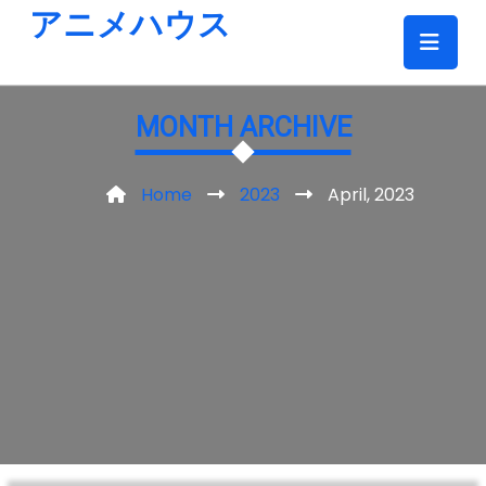
Skip
アニメハウス
to
content
MONTH ARCHIVE
Home
2023
April, 2023