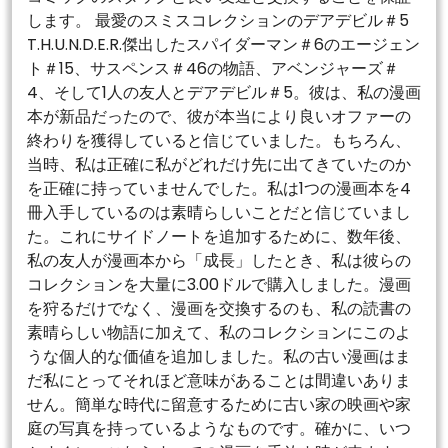
します。 最愛のスミスコレクションのデアデビル＃5
T.H.U.N.D.E.R.傑出したスパイダーマン＃6のエージェン
ト＃15、サスペンス＃46の物語、アベンジャーズ＃
4、そして1人の友人とデアデビル＃5。彼は、私の漫画
本が新品だったので、彼が本当により良いオファーの
終わりを獲得していると信じていました。もちろん、
当時、私は正確に私がどれだけ先に出てきていたのか
を正確に持っていませんでした。私は1つの漫画本を4
冊入手しているのは素晴らしいことだと信じていまし
た。これにサイドノートを追加するために、数年後、
私の友人が漫画本から「成長」したとき、私は彼らの
コレクションを大量に3.00ドルで購入しました。漫画
を狩るだけでなく、漫画を交換するのも、私の読書の
素晴らしい物語に加えて、私のコレクションにこのよ
うな個人的な価値を追加しました。私の古い漫画はま
だ私にとってそれほど意味があることは間違いありま
せん。簡単な時代に留意するために古い家の映画や家
庭の写真を持っているようなものです。確かに、いつ