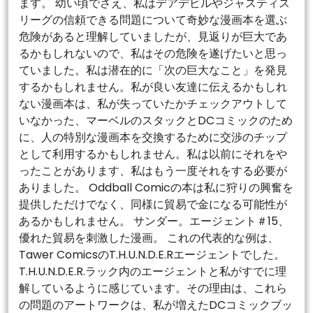
ます。 幼い頃でさえ、私はデアデビルやジャスティス
リーグの信頼できる問題について奇妙な漫画本を選ぶ
危険があると理解していましたが、見返りが巨大であ
るかもしれないので、私はその危険を遂げたいと思っ
ていました。私は潜在的に「次の巨大なこと」を発見
するかもしれません。私が良い友達に伝えるかもしれ
ない漫画本は、私が失っていたかチェックアウトして
いなかった、マーベルのスタックとDCコミックのため
に、人の特別な漫画本を交換するために交渉のチップ
として利用するかもしれません。私は以前にそれをや
ったことがあります、私はもう一度それをする必要が
ありました。 Oddball Comicの本は私に狩りの興奮を
提供しただけでなく、同様に貿易で金になる可能性が
あるかもしれません。 サンダー。エージェント＃15、
優れた貿易を刺激した漫画。 これの代表的な例は、
Tawer ComicsのT.H.U.N.D.E.Rエージェントでした。
T.H.U.N.D.E.R.ラック内のエージェントと私がすでに理
解しているように感じています。その理由は、これら
の問題のアートワークは、私が増えたDCコミックブッ