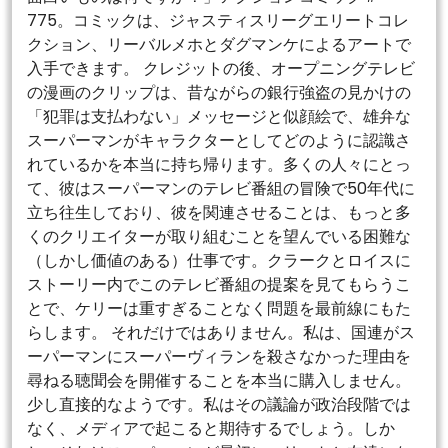
775。コミックは、ジャスティスリーグエリートコレ
クション、リーバルメホとダグマンケによるアートで
入手できます。 クレジットの後、オープニングテレビ
の漫画のクリップは、昔ながらの銀行強盗の見かけの
「犯罪は支払わない」メッセージと似顔絵で、雄弁な
スーパーマンがキャラクターとしてどのように認識さ
れているかを本当に持ち帰ります。多くの人々にとっ
て、彼はスーパーマンのテレビ番組の冒険で50年代に
立ち往生しており、彼を関連させることは、もっと多
くのクリエイターが取り組むことを望んでいる困難な
（しかし価値のある）仕事です。クラークとロイスに
ストーリー内でこのテレビ番組の提案を見てもらうこ
とで、ケリーは重すぎることなく問題を最前線にもた
らします。 それだけではありません。私は、国連がス
ーパーマンにスーパーヴィランを殺さなかった理由を
尋ねる聴聞会を開催することを本当に購入しません。
少し直接的なようです。私はその議論が政治段階では
なく、メディアで起こると期待するでしょう。しか