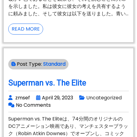
を示しました。私は彼女に彼女の考えを共有するよう
に頼みました、そして彼女は以下を送りました。青い…
青
READ MORE
は
最
も
暖
Post Type:
Standard
か
い
色
Superman vs. The Elite
（別
名
zmsef
April 29, 2023
Uncategorized
BLUE
No Comments
ANGEL）
Superman vs. The Eliteは、74分間のオリジナルの
DCアニメーション映画であり、マンチェスターブラッ
ク（Robin Atkin Downes）でオープンし、コミック