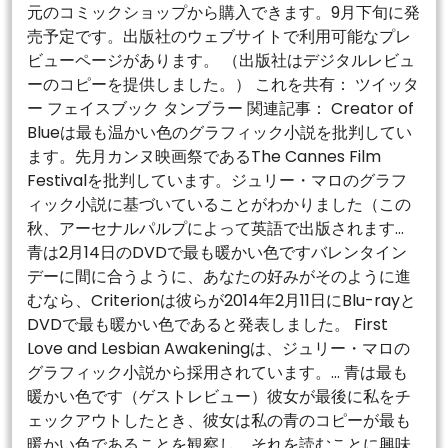
元のコミックショップから購入できます。9月下旬に発
売予定です。出版社のウェブサイトで利用可能なプレ
ビューページがあります。 （出版社はデジタルレビュ
ーのコピーを提供しました。） これを共有： ツイッタ
ー フェイスブック タンブラー 関連記事： Creator of
Blueは最も温かい色のグラフィック小説を批判してい
ます。先月カンヌ映画祭であるThe Cannes Film
Festivalを批判しています。ジュリー・マロのグラフ
ィック小説に基づいていることがわかりました（この
秋、アーセナルパルプによって英語で出版されます…
青は2月14日のDVDで最も暖かい色ですバレンタイン
デーに間に合うように、あなたの好みがそのように進
むなら、Criterionは彼らが2014年2月11日にBlu-rayと
DVDで最も暖かい色であると発表しました。 First
Love and Lesbian Awakeningは、ジュリー・マロの
グラフィック小説から採用されています。… 青は最も
暖かい色です（ゲストレビュー）彼女が最後に私をチ
ェックアウトしたとき、彼女は私の青のコピーが最も
暖かい色であることを観察し、それを読むことに興味