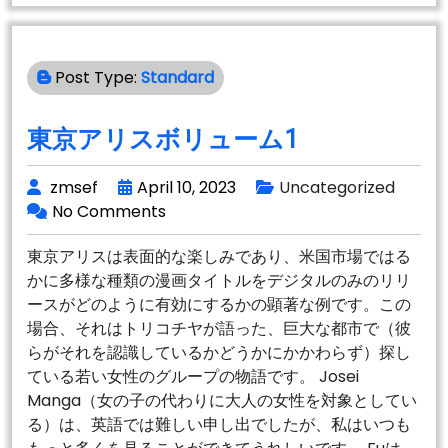
ホ
ー
ム
Post Type:
Standard
ウ
ェ
イ
東京アリスボリューム1
zmsef
April 10, 2023
Uncategorized
No Comments
東京アリスは表面的な楽しみであり、米国市場ではる
かに多様な種類の漫画タイトルをデジタルのみのリリ
ースがどのように有効にするかの顕著な例です。この
場合、それはトリコチヤが語った、巨大な都市で（彼
らがそれを認識しているかどうかにかかわらず）探し
ている若い女性のグループの物語です。 Josei
Manga（女の子の代わりに大人の女性を対象としてい
る）は、英語では難しい申し出でしたが、私はいつも