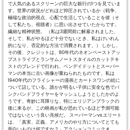
で人気のあるスクリーンの巨大な銀行の1つを見ていま
す。世界の状況がどれほど抑圧されているか（戦争、
極端な政治的視点、心配で生活していることを彼（そ
して私たち、視聴者）に思い出させていたからです。
繊細な精神状態。 （私は3週間前に解雇されました、
そして、私がやるほど十分でないとき、私はけいれん
的になり、否定的な方法で消費されます。） しかし、
その後、クレジットは、80年代のネオンペーストアッ
プストライプとランサムノートスタイルのカットテキ
ストのブレンドで行われ、ベンデイドットとスーパー
マンの本当に古い画像が重ねられたものです。私は
1940年代のフライシャーの漫画とカートスワンの絵に
ついて話している。誰かが明るい子供に安全な色でパ
ンクバンドフライヤーをマッシュしようとしたかのよ
うです。奇妙に耳障りな、特にエリジアンブラックの
後に来るが、この映画が私が恐れているほど予測可能
ではないという良い兆候だ。 スーパーマンvs.エリート
は、「真実、正義、アメリカのやり方についてとても
面白いものは何ですか？」アクションコミック＃