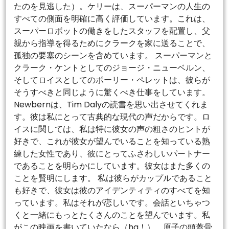
たのを見逃した）。ケリーは、スーパーマンの人生の
すべての側面を明確に高く評価しています。これは、
スーパーロボットの働きをしたスタッフを配置し、父
親から指導を得るためにクラークを家に送ることで、
孤独の要塞のシーンを含めています。 スーパーマンと
クラーク・ケントとしてのジョージ・ニューベルン、
そしてロイスとしてのポーリー・ペレットは、彼らが
そうすべきと同じように驚くべき仕事をしています。
Newbernは、Tim Dalyの読書を思い出させてくれま
す。彼は私にとって古典的な現代の声だからです。ロ
イスに関しては、私は特に彼女の声の粗さのヒントが
好きで、これが彼女が望んでいることを知っている熟
練した女性であり、彼にとってふさわしいパートナー
であることを明らかにしています。彼女はまた多くの
ことを賢明にします。 私は彼らがカップルであること
も好きで、彼女は彼のアイデンティティのすべてを知
っています。私はそれが恋しいです。会話といちゃつ
くと一緒にもっとたくさんのことを望んでいます。私
がこの映画を書いていたなら（ha！）、原子の頭蓋骨