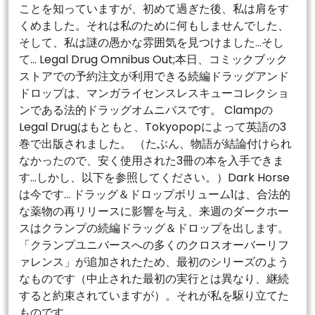
ことを知っていますが、初めて過ぎた後、私は肩をす
くめました。それは私のために何もしませんでした、
そして、私は謎の愚かな雰囲気を見つけました…そし
て… Legal Drug Omnibus Out;本日、コミックブック
ストアでの予約注文が利用できる続編ドラッグアンド
ドロップは、マンガライセンスレスキューコレクショ
ンである法的ドラッグオムニバスです。 Clampの
Legal Drugはもともと、Tokyopopによって英語の3
巻で出版されました。 （たぶん、物語が結論付けられ
なかったので、安く使用された3冊の本を入手できま
す…しかし、以下を参照してください。）Dark Horse
は今です… ドラッグ＆ドロップボリューム1は、合法的
な薬物の再リリースに影響を与え、来週のダークホー
スはクランプの続編ドラッグ＆ドロップを出します。
「クランプユニバースへの多くのクロスオーバーリフ
ァレンス」が追加されたため、最初のシリーズのよう
なものです（中止された最初の実行とは異なり、継続
すると約束されていますが）。それが私を駆り立てた
ものです…