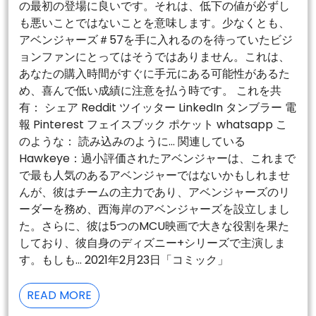
の最初の登場に良いです。それは、低下の値が必ずし
も悪いことではないことを意味します。少なくとも、
アベンジャーズ＃57を手に入れるのを待っていたビジ
ョンファンにとってはそうではありません。これは、
あなたの購入時間がすぐに手元にある可能性があるた
め、喜んで低い成績に注意を払う時です。 これを共
有： シェア Reddit ツイッター LinkedIn タンブラー 電
報 Pinterest フェイスブック ポケット whatsapp こ
のような： 読み込みのように… 関連している
Hawkeye：過小評価されたアベンジャーは、これまで
で最も人気のあるアベンジャーではないかもしれませ
んが、彼はチームの主力であり、アベンジャーズのリ
ーダーを務め、西海岸のアベンジャーズを設立しまし
た。さらに、彼は5つのMCU映画で大きな役割を果た
しており、彼自身のディズニー+シリーズで主演しま
す。もしも… 2021年2月23日「コミック」
バ
READ MORE
イ