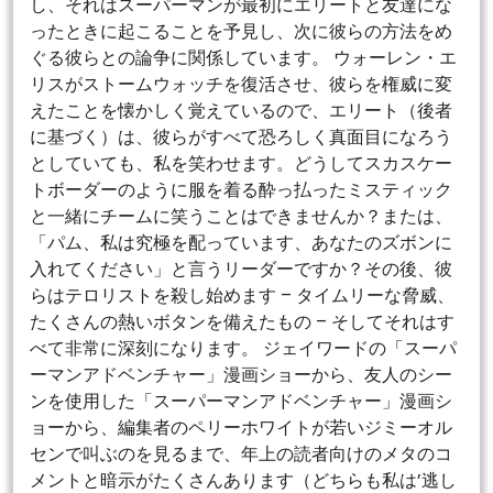
し、それはスーパーマンが最初にエリートと友達にな
ったときに起こることを予見し、次に彼らの方法をめ
ぐる彼らとの論争に関係しています。 ウォーレン・エ
リスがストームウォッチを復活させ、彼らを権威に変
えたことを懐かしく覚えているので、エリート（後者
に基づく）は、彼らがすべて恐ろしく真面目になろう
としていても、私を笑わせます。どうしてスカスケー
トボーダーのように服を着る酔っ払ったミスティック
と一緒にチームに笑うことはできませんか？または、
「パム、私は究極を配っています、あなたのズボンに
入れてください」と言うリーダーですか？その後、彼
らはテロリストを殺し始めます – タイムリーな脅威、
たくさんの熱いボタンを備えたもの – そしてそれはす
べて非常に深刻になります。 ジェイワードの「スーパ
ーマンアドベンチャー」漫画ショーから、友人のシー
ンを使用した「スーパーマンアドベンチャー」漫画シ
ョーから、編集者のペリーホワイトが若いジミーオル
センで叫ぶのを見るまで、年上の読者向けのメタのコ
メントと暗示がたくさんあります（どちらも私は’逃し