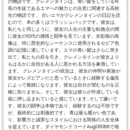
の物語です。クレメンタインは、青い髪をしている年
長の生徒であるエマへの魅力との合意に関連する高校
生の物語です。 古いエマがクレメンタインの日記を読
むので、本の多くはフラッシュバックです。彼女は、
私たちと同じように、彼女の人生の主要な転換点の間
に彼女の10代の感情と闘争を見ています。水彩画の画
像は、特に歴史的なシーケンスに使用されるセピア色
調の記憶に適しています。エマの青い髪はさらに突き
出て、私たちの目を引き、クレメンタインが彼女より
もはるかに自信がある人に惹かれる方法を象徴してい
ます。 クレメンタインの状況は、彼女の仲間や家族が
彼女がレズビアンだと思っているときに経験する偏見
によって複雑になります。彼女は自分が望むものを正
確に知りません。そして、彼女は彼らが作成している
箱に押し込まれていると感じています…そして嫌いで
す。彼女の闘争は本物であり、経験するのは不快です
が、最終的には刺激的です。 青は最も暖かい色であ
り、影響力と誠実なスタイルにおける関係の人生全体
を捉えています。ダイヤモンドコードAug131086で地