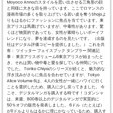
Moyoco Annoのスタイルを思い出させる三角形の顔
と同様に大きな目を持っています。ここでロマンスの
漫画市場の多くを取り上げている若い皮を奪うShojoよ
りもはるかにファッションに焦点を当てています。東
京アリスは馬鹿げていますが、中毒性があります。驚
くほど物質的であっても、女性が素晴らしいボーイフ
レンドになり、夢を達成するのを見たいです。 （出版
社はデジタル評価コピーを提供しました。） これを共
有： ツイッター フェイスブック タンブラー 関連記
事： 東京アリスボリューム6東京アリスが始まったと
き、それは買い物中毒と愛を探している仲間について
でした。 Toriko Chiyaのシリーズが続くと、魅力的な
浮き沈みがさらに焦点を合わせていますが、Tokyo
Alice Volume 6は、4人の女性が一緒にハワイに行く
ことを選択したため、購入に少し戻ってきました。 今
こそ、デジタルマンガを購入する時です！コダンシャ
は、来週、800巻以上のデジタルマンガで実質的に
50％オフの販売を発表しました。 6ドル（たとえば）
が11ドルよりもはるかに理にかなっているため、購入す