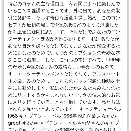
特定のコラムの主な理由は、私と同じように楽しんで
いることを強調することです。外に出て、あなたの取
引に笑顔をもたらす奇妙な漫画を探し始め、このコン
セプトが最初の場所で4色の紙にどのように到達した
かを正確に疑問に思います。それだけであなたのエン
ターテイメント要因が2倍になります。 私はあなたが
あなた自身を調べるだけでなく、あなたが検査するた
めにあなたのためにいくつかのオプションの奇妙な本
をここに追加しました。これらの本はすべて、1966年
の奇妙な4色の楽しみの素晴らしい年からのもので
す！エンターテインメントだけでなく、フルスロット
ルの楽しみのために、これらのバック問題の種類を非
常にお勧めします。私はあなたがあなたもみんなのた
めにリストするかもしれないいくつかの個人的なお気
に入りを持っていることを理解しています。私たちは
それらを見たいと思っています。 キャプテンマーベル
1966 キャプテンマーベル 1966年 M.F.企業 あなたの
great祖父のキャプテンマーベルやお父さんのキャプ
テンでも、クレイジーな60年代の楽しみではありませ