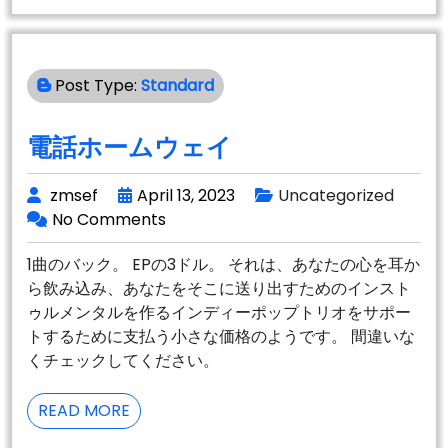
ヤ
ー
の
Post Type:
Standard
市
場：
ア
電話ホームウェイ
ベ
ン
zmsef
April 13, 2023
Uncategorized
ジ
No Comments
ャ
ー
1曲のバック。 EPの3ドル。 それは、あなたの心を耳か
ズ
ら飲み込み、あなたをそこに送り出すためのインスト
＃
ゥルメンタルを作るインディーポップトリオをサポー
57
トするために支払う小さな価格のようです。 間違いな
くチェックしてください。
電
READ MORE
話